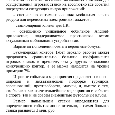
осуществления игровых ставок на абсолютно все события
посредством следующих видов приложений:
- специально оптимизированная мобильная версия
ресурса для переносных электронных гаджетов;
- стационарный клиент для ПК;
- совершенно уникальное мобильное Android-
приложение, поддерживаемое практически всеми
актуальными мобильными устройствами.
Варианты пополнения счета и вероятные бонусы
Букмекерская контора 1хбет зеркало рабочее может
предложить сравнительно большие коэффициенты
игровых ставок в прематче, чем у других создающих
конкуренцию контор, а её маржа находится на уровне
примерно 7%.
Игровые события и мероприятия предложены в очень
широкой и захватывающей подборке турниров,
соревнований, противоборств, матчей, и, вместе с тем,
это бывают как значительнейшие мероприятия и события
в спорте, так и не совсем знаменитые футбольные клубы.
Размер наименьшей ставки определяется для
определенного события дополнительно, а самая большая
ставка равняется 3 млн. руб.